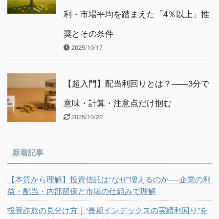
利・市場平均を踏まえた「4％以上」推
奨とその条件
2025/10/17
【超入門】配当利回りとは？――3分で
意味・計算・注意点だけ掴む
2025/10/22
新着記事
【本質から理解】投資信託は“なぜ”増えるのか──企業の利
益・配当・内部留保と市場の仕組みで理解
投資詐欺の見分け方｜“長期インデックスの実績利回り”を