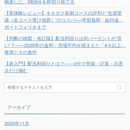
物差しに、9割9分を即切り捨てる
【実体験レビュー】キカガク長期コースの評判と“生涯受
講（全コース受け放題）”のコスパ──学習負荷・給付金・
ポートフォリオまで
【判断の地図・改訂版】配当利回りは何パーセントが“良
い”？——2025年の金利・市場平均を踏まえた「4％以上」
推奨とその条件
【超入門】配当利回りとは？――3分で意味・計算・注意
点だけ掴む
アーカイブ
2025年11月