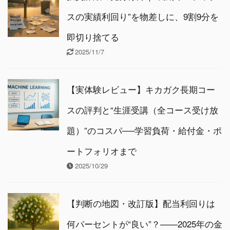
スの実績利回り”を物差しに、9割9分を
即切り捨てる
2025/11/7
【実体験レビュー】キカガク長期コー
スの評判と“生涯受講（全コース受け放
題）”のコスパ──学習負荷・給付金・ポ
ートフォリオまで
2025/10/29
【判断の地図・改訂版】配当利回りは
何パーセントが“良い”？——2025年の金