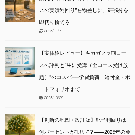
スの実績利回り”を物差しに、9割9分を
即切り捨てる
2025/11/7
【実体験レビュー】キカガク長期コー
スの評判と“生涯受講（全コース受け放
題）”のコスパ──学習負荷・給付金・ポ
ートフォリオまで
2025/10/29
【判断の地図・改訂版】配当利回りは
何パーセントが“良い”？——2025年の金