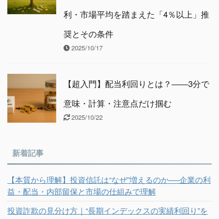
利・市場平均を踏まえた「4％以上」推
奨とその条件
2025/10/17
【超入門】配当利回りとは？――3分で
意味・計算・注意点だけ掴む
2025/10/22
新着記事
【本質から理解】投資信託は“なぜ”増えるのか──企業の利
益・配当・内部留保と市場の仕組みで理解
投資詐欺の見分け方｜“長期インデックスの実績利回り”を