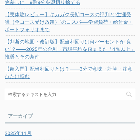
物差しに、9割9分を即切り捨てる
【実体験レビュー】キカガク長期コースの評判と“生涯受
講（全コース受け放題）”のコスパ──学習負荷・給付金・
ポートフォリオまで
【判断の地図・改訂版】配当利回りは何パーセントが“良
い”？——2025年の金利・市場平均を踏まえた「4％以上」
推奨とその条件
【超入門】配当利回りとは？――3分で意味・計算・注意
点だけ掴む
アーカイブ
2025年11月