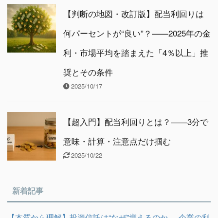
【判断の地図・改訂版】配当利回りは
何パーセントが“良い”？——2025年の金
利・市場平均を踏まえた「4％以上」推
奨とその条件
2025/10/17
【超入門】配当利回りとは？――3分で
意味・計算・注意点だけ掴む
2025/10/22
新着記事
【本質から理解】投資信託は“なぜ”増えるのか──企業の利