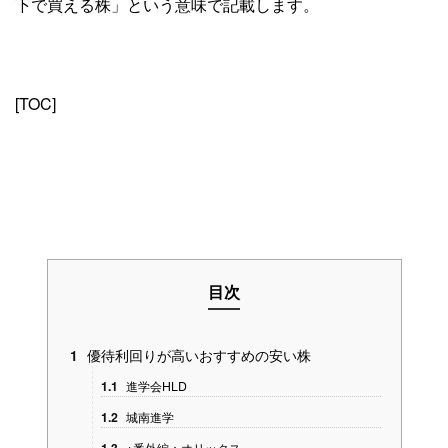
下で買える株」という意味で記載します。
[TOC]
目次
優待利回りが高いおすすめの安い株
1
1.1
進学会HLD
1.2
城南進学
※番外編：オリックス