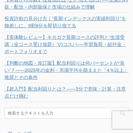
益・配当・内部留保と市場の仕組みで理解
投資詐欺の見分け方｜“長期インデックスの実績利回り”を
物差しに、9割9分を即切り捨てる
【実体験レビュー】キカガク長期コースの評判と“生涯受
講（全コース受け放題）”のコスパ──学習負荷・給付金・
ポートフォリオまで
【判断の地図・改訂版】配当利回りは何パーセントが“良
い”？——2025年の金利・市場平均を踏まえた「4％以上」
推奨とその条件
【超入門】配当利回りとは？――3分で意味・計算・注意
点だけ掴む