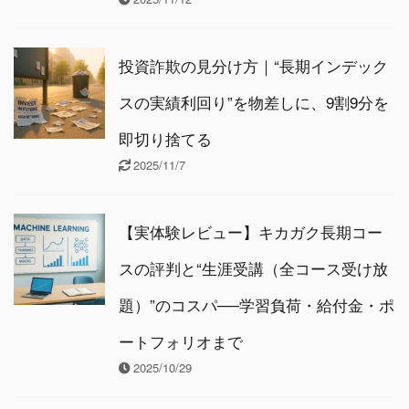
投資詐欺の見分け方｜“長期インデック
スの実績利回り”を物差しに、9割9分を
即切り捨てる
2025/11/7
【実体験レビュー】キカガク長期コー
スの評判と“生涯受講（全コース受け放
題）”のコスパ──学習負荷・給付金・ポ
ートフォリオまで
2025/10/29