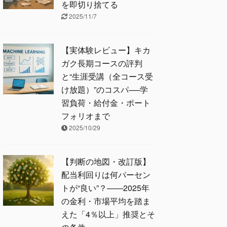
を即切り捨てる
2025/11/7
【実体験レビュー】キカ
ガク長期コースの評判
と“生涯受講（全コース受
け放題）”のコスパ──学
習負荷・給付金・ポート
フォリオまで
2025/10/29
【判断の地図・改訂版】
配当利回りは何パーセン
トが“良い”？——2025年
の金利・市場平均を踏ま
えた「4％以上」推奨とそ