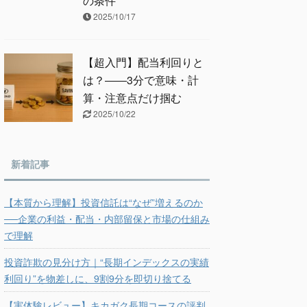
の条件
2025/10/17
【超入門】配当利回りと
は？――3分で意味・計
算・注意点だけ掴む
2025/10/22
新着記事
【本質から理解】投資信託は“なぜ”増えるのか
──企業の利益・配当・内部留保と市場の仕組み
で理解
投資詐欺の見分け方｜“長期インデックスの実績
利回り”を物差しに、9割9分を即切り捨てる
【実体験レビュー】キカガク長期コースの評判