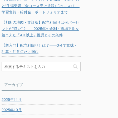
と“生涯受講（全コース受け放題）”のコスパ──
学習負荷・給付金・ポートフォリオまで
【判断の地図・改訂版】配当利回りは何パーセ
ントが“良い”？——2025年の金利・市場平均を
踏まえた「4％以上」推奨とその条件
【超入門】配当利回りとは？――3分で意味・
計算・注意点だけ掴む
アーカイブ
2025年11月
2025年10月